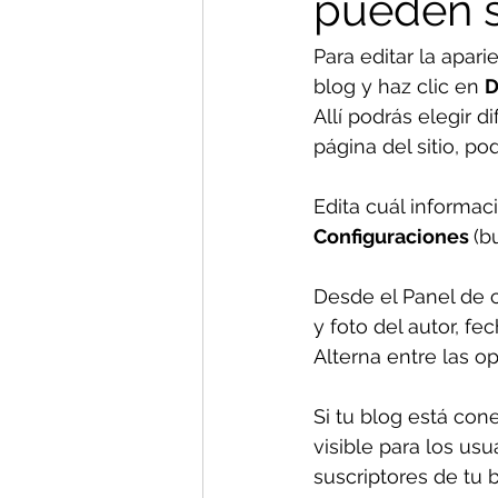
pueden s
Para editar la apari
blog y haz clic en 
D
Allí podrás elegir d
página del sitio, po
Edita cuál informac
Configuraciones 
(b
Desde el Panel de c
y foto del autor, fe
Alterna entre las o
Si tu blog está con
visible para los usu
suscriptores de tu 