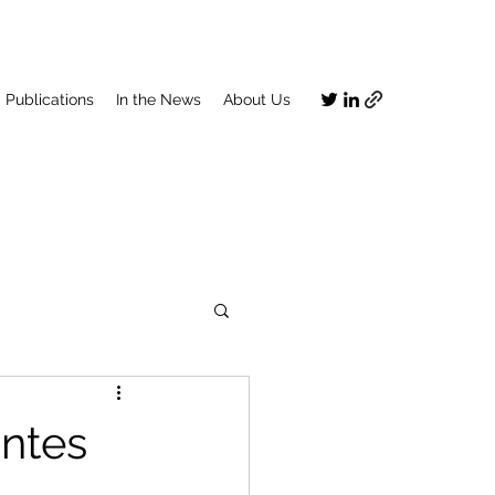
Publications
In the News
About Us
antes