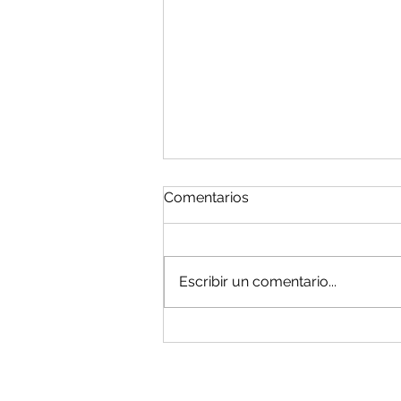
Comentarios
Escribir un comentario...
La historia detrás de tus
temas de ciencias favoritos