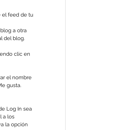
 el feed de tu 
blog a otra 
l del blog.
iendo clic en
rar el nombre 
Me gusta. 
de Log In sea 
 a los 
a la opción 