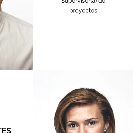
Supervisor(a) de
proyectos
TES