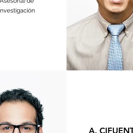
Asesor(a) de
investigación
A. CIFUEN