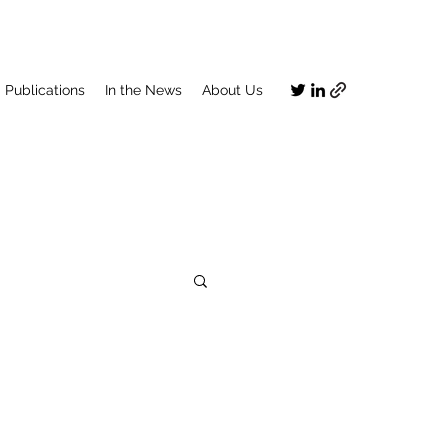
Publications
In the News
About Us